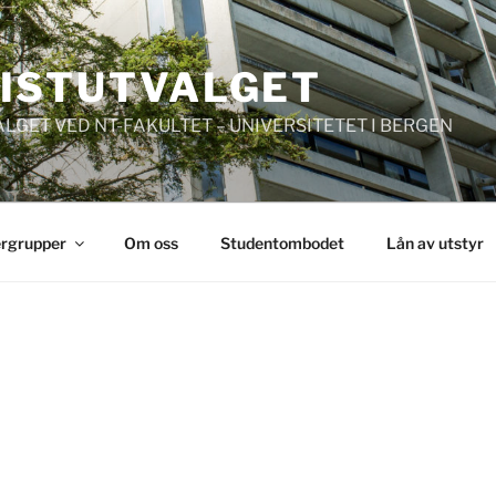
ISTUTVALGET
GET VED NT-FAKULTET – UNIVERSITETET I BERGEN
rgrupper
Om oss
Studentombodet
Lån av utstyr