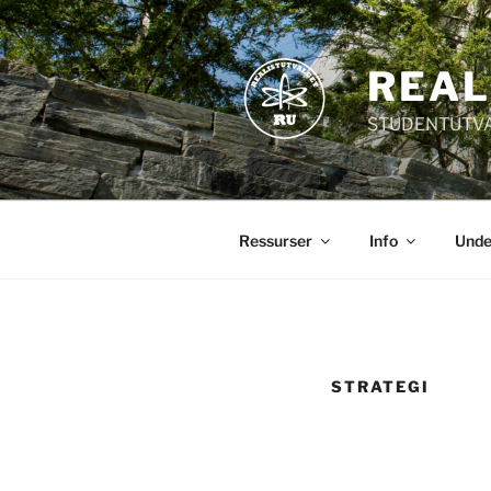
Skip
to
content
REAL
STUDENTUTVAL
Ressurser
Info
Unde
STRATEGI