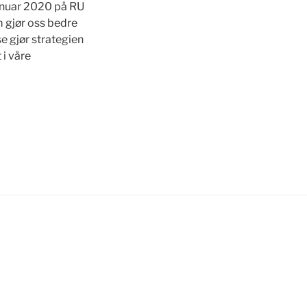
januar 2020 på RU
m gjør oss bedre
se gjør strategien
 i våre